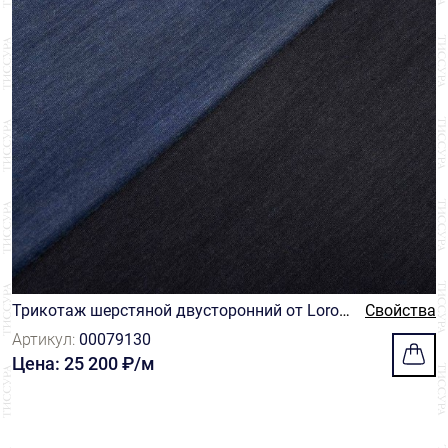
Трикотаж шерстяной двусторонний от Loro
Свойства
Piana из коллекции "Шедевр". Цвет синий/те
Артикул:
00079130
мно-синий
Цена: 25 200 ₽/м