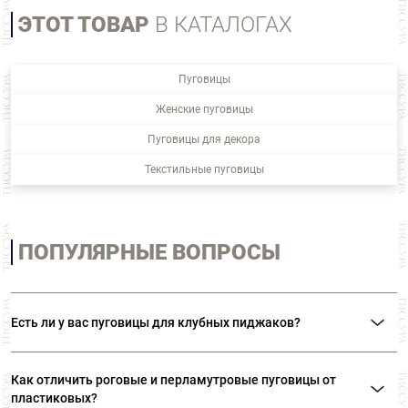
ЭТОТ ТОВАР
В КАТАЛОГАХ
Пуговицы
Женские пуговицы
Пуговицы для декора
Текстильные пуговицы
ПОПУЛЯРНЫЕ ВОПРОСЫ
Есть ли у вас пуговицы для клубных пиджаков?
В нашем ассортименте представлены металлические пуговицы на ножке с
изображением гербов и различной символикой. Также вы можете
Как отличить роговые и перламутровые пуговицы от
приобрести пуговицы с эмалью.
пластиковых?