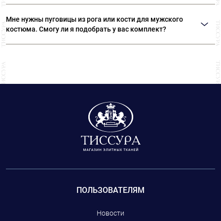
Да. У нас вы сможете подобрать роскошные пуговицы с кристаллами
Swarovski, которые ничем не отличаются от ювелирных изделий.
Мне нужны пуговицы из рога или кости для мужского
костюма. Смогу ли я подобрать у вас комплект?
Конечно. Все костюмные пуговицы у нас представлены в нескольких
размерах. Пожалуйста, возьмите с собой образец ткани, чтобы наши
специалисты смогли точно подобрать цвет пуговиц.
ПОЛЬЗОВАТЕЛЯМ
Новости