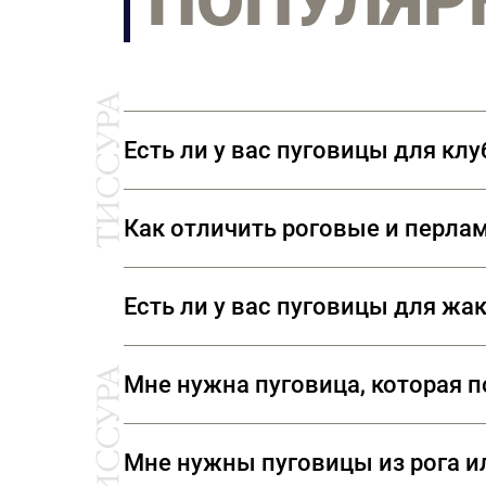
ПОПУЛЯР
Есть ли у вас пуговицы для кл
В нашем ассортименте представлен
Как отличить роговые и перла
символикой. Также вы можете прио
Натуральные роговые пуговицы нико
Есть ли у вас пуговицы для жа
идеально идентичны. Натуральный п
согреется. Перламутровые пуговицы
В наших отделах фурнитуры вы смож
Мне нужна пуговица, которая по
«Шанель», но и различную тесьму,
Да. У нас вы сможете подобрать р
Мне нужны пуговицы из рога ил
ювелирных изделий.