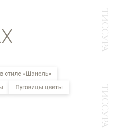
АХ
в стиле «Шанель»
ы
Пуговицы цветы