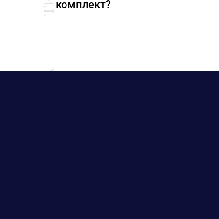
комплект?
Конечно. Все костюмные пуговицы у
ткани, чтобы наши специалисты смо