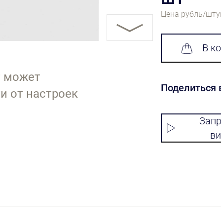
Цена рубль/шту
В к
т может
Поделиться 
и от настроек
Запр
ви