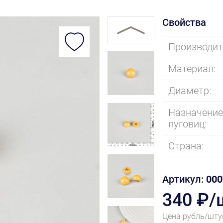
Свойства
Производит
Материал:
Диаметр:
Назначени
пуговиц:
Страна:
Артикул:
000
340 ₽/
Цена рубль/шту