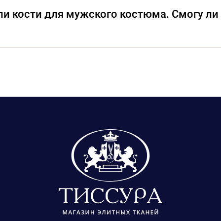
оскошные пуговицы с кристаллами Swarovski, ко
и кости для мужского костюма. Смогу ли 
 нас представлены в нескольких размерах. Пож
гли точно подобрать цвет пуговиц.