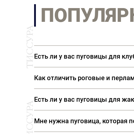
ПОПУЛЯР
Есть ли у вас пуговицы для кл
В нашем ассортименте представлен
Как отличить роговые и перла
символикой. Также вы можете прио
Натуральные роговые пуговицы нико
Есть ли у вас пуговицы для жа
идеально идентичны. Натуральный п
согреется. Перламутровые пуговицы
В наших отделах фурнитуры вы смож
Мне нужна пуговица, которая по
«Шанель», но и различную тесьму,