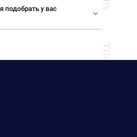
торые ничем не отличаются от
я подобрать у вас
алуйста, возьмите с собой образец