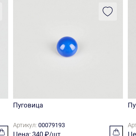
Пуговица
Пу
Артикул:
00079193
Ар
Цена: 340 ₽/шт
Це