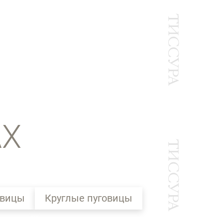
АХ
овицы
Круглые пуговицы