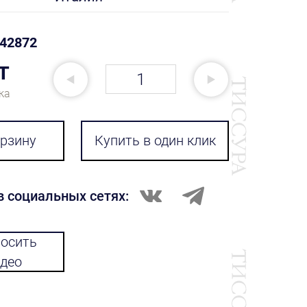
42872
т
ка
орзину
Купить в один клик
в социальных сетях:
осить
део