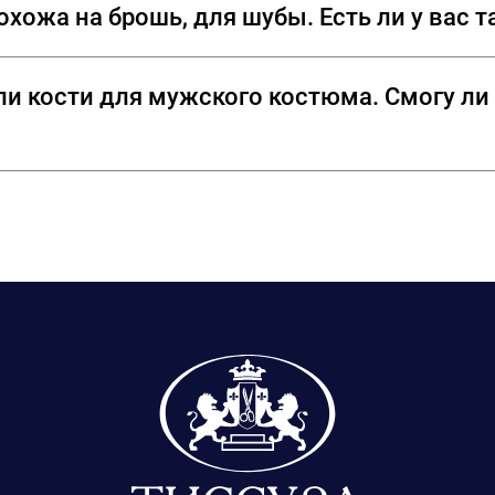
хожа на брошь, для шубы. Есть ли у вас т
 которая тоже является неотъемлемой частью ст
оскошные пуговицы с кристаллами Swarovski, ко
и кости для мужского костюма. Смогу ли 
 нас представлены в нескольких размерах. Пож
гли точно подобрать цвет пуговиц.