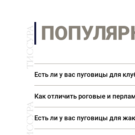
ПОПУЛЯР
Есть ли у вас пуговицы для кл
В нашем ассортименте представлен
Как отличить роговые и перла
символикой. Также вы можете прио
Натуральные роговые пуговицы нико
Есть ли у вас пуговицы для жа
идеально идентичны. Натуральный п
согреется. Перламутровые пуговицы
В наших отделах фурнитуры вы смож