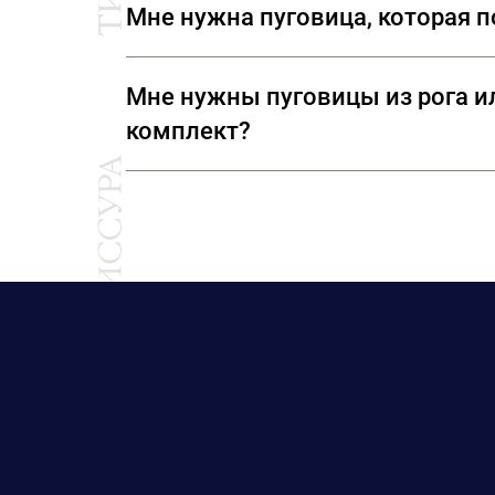
Мне нужна пуговица, которая по
«Шанель», но и различную тесьму,
Да. У нас вы сможете подобрать р
Мне нужны пуговицы из рога ил
ювелирных изделий.
комплект?
Конечно. Все костюмные пуговицы у
ткани, чтобы наши специалисты смо