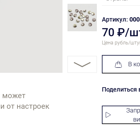
Артикул:
000
70 ₽/ш
Цена рубль/шту
В к
Поделиться 
т может
и от настроек
Запр
ви