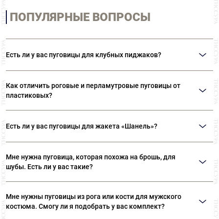
ПОПУЛЯРНЫЕ ВОПРОСЫ
Есть ли у вас пуговицы для клубных пиджаков?
В нашем ассортименте представлены металлические пуговицы на ножке с
изображением гербов и различной символикой. Также вы можете
Как отличить роговые и перламутровые пуговицы от
приобрести пуговицы с эмалью.
пластиковых?
Натуральные роговые пуговицы никогда не будут иметь одинаковый
рисунок. Пластиковые пуговицы «под рог» всегда идеально идентичны.
Есть ли у вас пуговицы для жакета «Шанель»?
Натуральный перламутр, если его подержать в руке, останется холодным.
Пластик обязательно согреется. Перламутровые пуговицы никогда не
В наших отделах фурнитуры вы сможете найти не только пуговицы,
будут идеального белого цвета.
идеально подходящие для жакетов в стиле «Шанель», но и различную
Мне нужна пуговица, которая похожа на брошь, для
тесьму, которая тоже является неотъемлемой частью стиля «Шанель».
шубы. Есть ли у вас такие?
Да. У нас вы сможете подобрать роскошные пуговицы с кристаллами
Swarovski, которые ничем не отличаются от ювелирных изделий.
Мне нужны пуговицы из рога или кости для мужского
костюма. Смогу ли я подобрать у вас комплект?