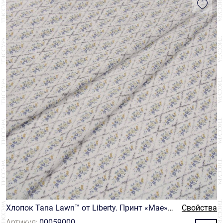
Хлопок Tana Lawn™ от Liberty. Принт «Mae»
Свойства
(Мэй). Цвет молочный/голубой/желтый
Артикул:
00059000