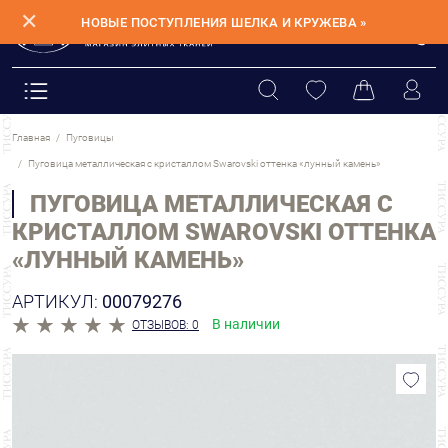
✕
НОВЫЕ ПОСТУПЛЕНИЯ ШЕЛКА И КРУЖЕВА »
Главная
Пуговицы
Пуговица металлическая с кристаллом Swarovski оттенка «лунный камень»
ПУГОВИЦА МЕТАЛЛИЧЕСКАЯ С
КРИСТАЛЛОМ SWAROVSKI ОТТЕНКА
«ЛУННЫЙ КАМЕНЬ»
АРТИКУЛ:
00079276
В наличии
ОТЗЫВОВ: 0