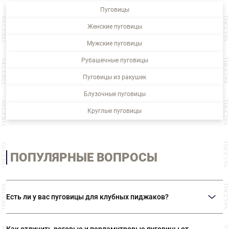
Пуговицы
Женские пуговицы
Мужские пуговицы
Рубашечные пуговицы
Пуговицы из ракушек
Блузочные пуговицы
Круглые пуговицы
ПОПУЛЯРНЫЕ ВОПРОСЫ
Есть ли у вас пуговицы для клубных пиджаков?
В нашем ассортименте представлены металлические пуговицы на ножке с
изображением гербов и различной символикой. Также вы можете