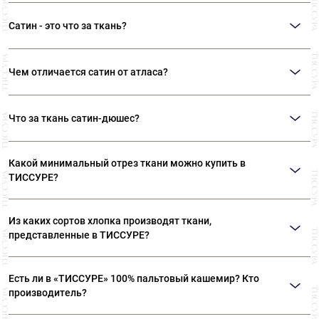
Сатин - это что за ткань?
Сатин – ткань, созданная сатиновым (атласным) переплетением нитей из
хлопка. Имеет гладкую лицевую сторону и матовую изнаночную.
Чем отличается сатин от атласа?
При производстве и сатина, и атласа используют сатиновое
(атласное) переплетение. Сатин производят из хлопка, атлас – из шелка
Что за ткань сатин-дюшес?
или его синтетических аналогов.
Сатин-дюшес – плотная, тяжелая ткань из хлопка. Отлично держит форму.
Используют для корсетов, вечерних платьев. «Дюшес» - от
Какой минимальный отрез ткани можно купить в
«Дукесса» (итал. Duchessa) — это итальянское слово, означающее
ТИССУРЕ?
«герцогиня».
Мы продаем ткани от 10 см
Из каких сортов хлопка производят ткани,
представленные в ТИССУРЕ?
Ткани, представленные в «ТИССУРЕ» произведены из
Есть ли в «ТИССУРЕ» 100% пальтовый кашемир? Кто
лучших сортов длинноволокнистого хлопка: Sea Island,
производитель?
Giza, Tana Low, Supima