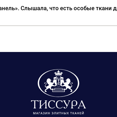
лены кружева, произведенные во Франции на знаменитых фа
нель». Слышала, что есть особые ткани д
о знаменитые твиды, про которые так и говорят «в стиле 
ах, которые сотрудничают с модным домом CHANEL, но и фу