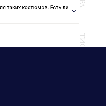
бриках Riechers Marescot, Solstiss,
ля таких костюмов. Есть ли
«Шанель». В «ТИССУРЕ» вы сможете выбрать
рнитуру: пуговицы, тесьму.