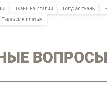
бки
Ткани из Италии
Голубая ткань
В
Ткань для платья
НЫЕ ВОПРОС
 скрученный, свитый) — разновидность глянцевой