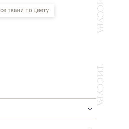
се ткани по цвету
Ы
 плотной тонкой ткани полотняного