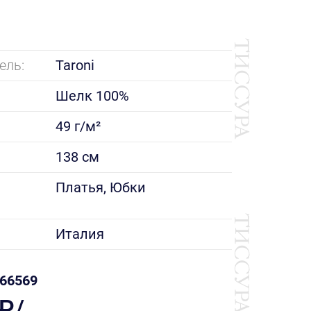
ель:
Taroni
Шелк 100%
49 г/м²
138 см
е
Платья, Юбки
Италия
66569
 ₽/