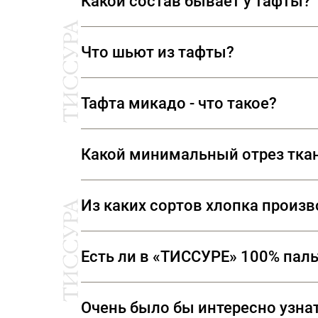
Какой состав бывает у тафты?
переплетения из туго скрученных 
Классическая тафта производится 
Что шьют из тафты?
искусственных нитей.
Тафта считается одной из лучших т
Тафта микадо - что такое?
от кутюр. Любимой тканью Карла 
«Микадо» – плотная ткань с благор
Какой минимальный отрез тка
разложенные палочки игры «микадо
Мы продаем ткани от 10 см
Из каких сортов хлопка произ
Ткани, представленные в «ТИССУРЕ» произве
Есть ли в «ТИССУРЕ» 100% пал
В «ТИССУРЕ» представлен широкий ассорти
Очень было бы интересно узнат
(Италия) Luigi Colombo (Италия) Holland & 