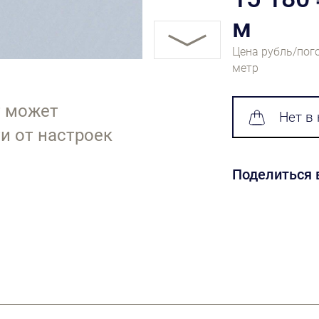
м
Цена рубль/пог
метр
т может
Нет в
и от настроек
Поделиться 