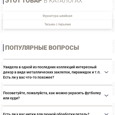
ЭТОТ ТОВАР
В КАТАЛОГАХ
Фурнитура швейная
Тесьма с перьями
ПОПУЛЯРНЫЕ ВОПРОСЫ
Увидела в одной из последних коллекций интересный
декор в виде металлических заклепок, пирамидок и т.п.
Есть ли у вас что-то похожее?
Возможно, вы имеете в виду термоклепки Ramponi. Многообразие
материалов и форм позволяет выполнять самые различные виды декора.
Посоветуйте, пожалуйста, как можно украсить футболку
В «ТИССУРЕ» представлен широкий ассортимент термоклепок Ramponi.
или худи?
Идеальным решением вашего вопроса станут оригинальные нашивки или
готовые декоративные элементы. Такие дополнения могут даже простую
Есть ли у вас нитки для ручной обработки петель?