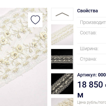
Свойства
Производит
Состав:
Ширина:
Страна:
Артикул:
000
18 850
м
Цена рубль/пог