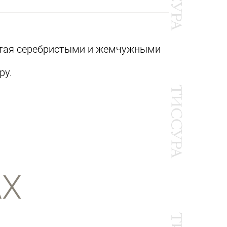
итая серебристыми и жемчужными
ру.
АХ