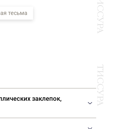
ая тесьма
Ы
ллических заклепок,
орм позволяет выполнять самые