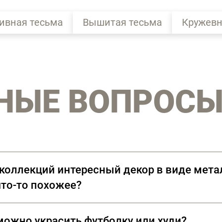
ивная тесьма
Вышитая тесьма
Кружевн
НЫЕ ВОПРОС
 коллекций интересный декор в виде мета
 что-то похожее?
клепки Ramponi. Многообразие материалов и ф
можно украсить футболку или худи?