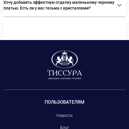
фабриках производителей, которые сотрудничают с известными
Хочу добавить эффектную отделку маленькому черному
модными домами.
платью. Есть ли у вас тесьма с кристаллами?
В «ТИССУРЕ» большой выбор эксклюзивной тесьмы, расшитой бисером,
кристаллами и пайетками. Также у нас представлены кружевная тесьма,
тесьма с перьями и различным декором.
ПОЛЬЗОВАТЕЛЯМ
Новости
Блог