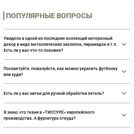
ПОПУЛЯРНЫЕ ВОПРОСЫ
Увидела в одной из последних коллекций интересный
декор в виде металлических заклепок, пирамидок и т.п.
Есть ли у вас что-то похожее?
Возможно, вы имеете в виду термоклепки Ramponi. Многообразие
материалов и форм позволяет выполнять самые различные виды декора.
Посоветуйте, пожалуйста, как можно украсить футболку
В «ТИССУРЕ» представлен широкий ассортимент термоклепок Ramponi.
или худи?
Идеальным решением вашего вопроса станут оригинальные нашивки или
готовые декоративные элементы. Такие дополнения могут даже простую
Есть ли у вас нитки для ручной обработки петель?
футболку превратить в нарядную вещь. Также можем посоветовать
клеевые стразы «Swarovski».
Да, есть. Шелковые нитки Guetermann специально предназначены для
обработки петель вручную. Кроме того, в наших магазинах представлен
Я знаю, что ткани в «ТИССУРЕ» европейского
широкий ассортимент ниток Guetermann для различных швейных работ.
производства. А фурнитура откуда?
Вся фурнитура, представленная в «ТИССУРЕ» произведена в Европе, на