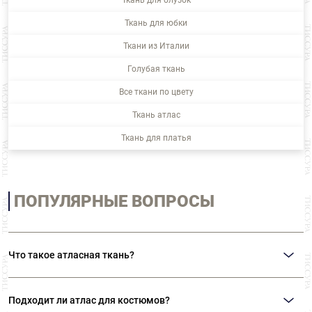
Ткань для блузок
Ткань для юбки
Ткани из Италии
Голубая ткань
Все ткани по цвету
Ткань атлас
Ткань для платья
ПОПУЛЯРНЫЕ ВОПРОСЫ
Что такое атласная ткань?
Атласная ткань или атла́с (ударение ставится на второй слог!) – это ткань,
созданная атласным переплетением нитей. Ткани, созданные таким
Подходит ли атлас для костюмов?
способом, обладают гладкой лицевой поверхностью с характерным