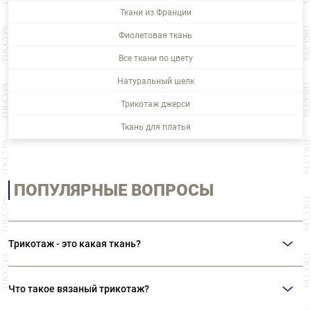
Ткани из Франции
Фиолетовая ткань
Все ткани по цвету
Натуральный шелк
Трикотаж джерси
Ткань для платья
ПОПУЛЯРНЫЕ ВОПРОСЫ
Трикотаж - это какая ткань?
Трикотаж — эластичное полотно, в котором пряжа или нити, изогнутые в
процессе вязания, имеют сложное пространственное расположение.
Что такое вязаный трикотаж?
ВАЖНО! Ткани ткут, а трикотаж вяжут. Поэтому никогда НЕ говорим
«трикотажная ткань».