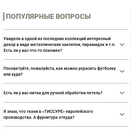
ПОПУЛЯРНЫЕ ВОПРОСЫ
Увидела в одной из последних коллекций интересный
декор в виде металлических заклепок, пирамидок и т.п.
Есть ли у вас что-то похожее?
Возможно, вы имеете в виду термоклепки Ramponi. Многообразие
материалов и форм позволяет выполнять самые различные виды декора.
Посоветуйте, пожалуйста, как можно украсить футболку
В «ТИССУРЕ» представлен широкий ассортимент термоклепок Ramponi.
или худи?
Идеальным решением вашего вопроса станут оригинальные нашивки или
готовые декоративные элементы. Такие дополнения могут даже простую
Есть ли у вас нитки для ручной обработки петель?
футболку превратить в нарядную вещь. Также можем посоветовать
клеевые стразы «Swarovski».
Да, есть. Шелковые нитки Guetermann специально предназначены для
обработки петель вручную. Кроме того, в наших магазинах представлен
Я знаю, что ткани в «ТИССУРЕ» европейского
широкий ассортимент ниток Guetermann для различных швейных работ.
производства. А фурнитура откуда?
Вся фурнитура, представленная в «ТИССУРЕ» произведена в Европе, на