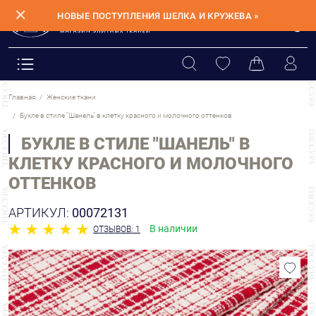
✕
НОВЫЕ ПОСТУПЛЕНИЯ ШЕЛКА И КРУЖЕВА »
Главная
Женские ткани
Букле в стиле "Шанель" в клетку красного и молочного оттенков
БУКЛЕ В СТИЛЕ "ШАНЕЛЬ" В
КЛЕТКУ КРАСНОГО И МОЛОЧНОГО
ОТТЕНКОВ
АРТИКУЛ:
00072131
В наличии
ОТЗЫВОВ: 1