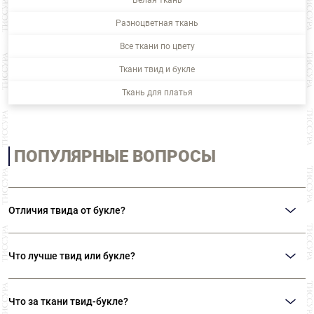
Белая ткань
Разноцветная ткань
Все ткани по цвету
Ткани твид и букле
Ткань для платья
ПОПУЛЯРНЫЕ ВОПРОСЫ
Отличия твида от букле?
Главное отличие этих тканей состоит в текстуре. Твид – гладкая ткань
саржевого переплетения. Чаше всего производится из шерсти. Букле –
Что лучше твид или букле?
ткань с характерными объемными «петельками». Производят из нитей
различных составов.
Однозначного ответа на этот вопрос нет. Все зависит от ваших
предпочтений и тех дизайнерских решений, которые необходимо
Что за ткани твид-букле?
реализовать.