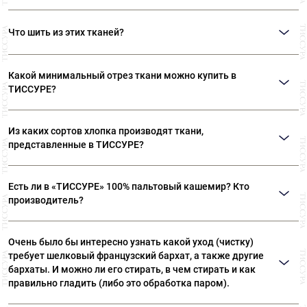
Так иногда называют ткани в стиле «Шанель», которые объединяют в себе
многоцветие твидов и фактурность букле. Ткани в стиле «Шанель» - это
Что шить из этих тканей?
особый вид твида, разработанный Коко Шанель.
Твид исторически используют для пошива классических костюмов,
пиджаков, жакетов. Букле используют для пошива оригинальных
Какой минимальный отрез ткани можно купить в
жакетов, костюмов, пальто.
ТИССУРЕ?
Мы продаем ткани от 10 см
Из каких сортов хлопка производят ткани,
представленные в ТИССУРЕ?
Ткани, представленные в «ТИССУРЕ» произведены из
Есть ли в «ТИССУРЕ» 100% пальтовый кашемир? Кто
лучших сортов длинноволокнистого хлопка: Sea Island,
производитель?
Giza, Tana Low, Supima
В «ТИССУРЕ» представлен широкий ассортимент
Очень было бы интересно узнать какой уход (чистку)
пальтовых тканей из 100% кашемира, произведенных
требует шелковый французский бархат, а также другие
компаниями: Dormeuil (Франция) Agnona (Италия) Luigi
бархаты. И можно ли его стирать, в чем стирать и как
Colombo (Италия) Holland & Sherry (Великобритания)
правильно гладить (либо это обработка паром).