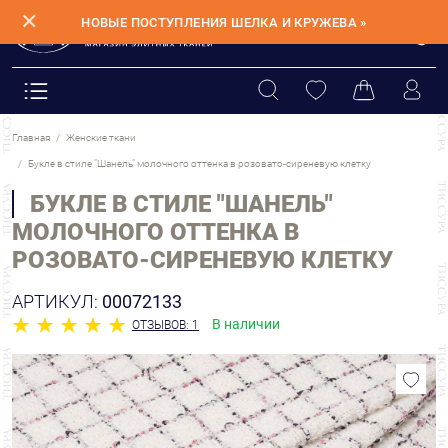
✕
НОВЫЕ ПОСТУПЛЕНИЯ ШЕЛКА И КРУЖЕВА »
Главная
Женские ткани
Букле в стиле "Шанель" молочного оттенка в розовато-сиреневую клетку
БУКЛЕ В СТИЛЕ "ШАНЕЛЬ"
МОЛОЧНОГО ОТТЕНКА В
РОЗОВАТО-СИРЕНЕВУЮ КЛЕТКУ
АРТИКУЛ:
00072133
В наличии
ОТЗЫВОВ: 1