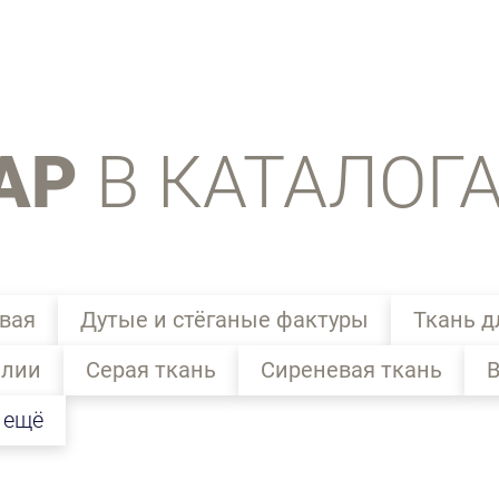
АР
В КАТАЛОГ
вая
Дутые и стёганые фактуры
Ткань д
алии
Серая ткань
Сиреневая ткань
В
 ещё