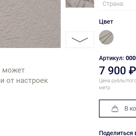
Страна:
Цвет
Артикул:
000
7 900 
т может
и от настроек
Цена рубль/пог
метр
В к
Поделиться 