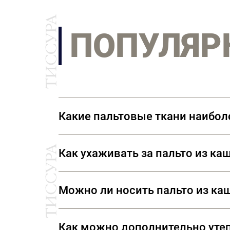
ПОПУЛЯР
Какие пальтовые ткани наибол
Наиболее износостойкий из натура
Как ухаживать за пальто из ка
износостойкие. Очень деликатные т
свойства некоторых волокон, то с
Кашемир – деликатная ткань, треб
Можно ли носить пальто из к
широких плечиках соответствующег
защиту от моли.
Пальто из кашемира носить каждый
Как можно дополнительно утеп