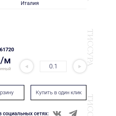
Италия
61720
₽/м
онный
орзину
Купить в один клик
в социальных сетях: