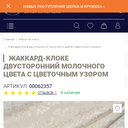
✕
НОВЫЕ ПОСТУПЛЕНИЯ ШЕЛКА И КРУЖЕВА »
Главная
Женские ткани
Жаккард-клоке двусторонний молочного цвета с цветочным узором
ЖАККАРД-КЛОКЕ
ДВУСТОРОННИЙ МОЛОЧНОГО
ЦВЕТА С ЦВЕТОЧНЫМ УЗОРОМ
АРТИКУЛ:
00062357
В наличии
ОТЗЫВОВ: 1