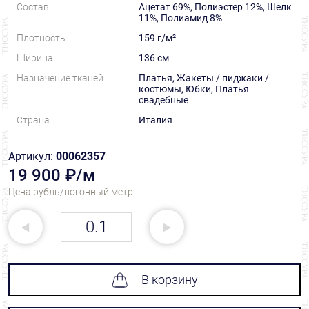
Состав:
Ацетат 69%, Полиэстер 12%, Шелк
11%, Полиамид 8%
Плотность:
159 г/м²
Ширина:
136 см
Назначение тканей:
Платья, Жакеты / пиджаки /
костюмы, Юбки, Платья
свадебные
Страна:
Италия
Артикул:
00062357
19 900 ₽/м
Цена рубль/погонный метр
В корзину