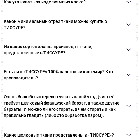
Как ухаживать за изделиями из клоке?
создается с помощью комбинации двух различных техник плетения: узор
соткан с использованием атласного переплетения, а фон достигается с
За изделиями из жаккарда клоке ухаживать как за деликатными тканями,
помощью полотняного, саржевого или сатинового переплетения. Дамаск
ориентируясь на состав.
ткут с использованием только одной нити основы и одной уточной нити.
Какой минимальный отрез ткани можно купить в
ТИССУРЕ?
Мы продаем ткани от 10 см
Из каких сортов хлопка производят ткани,
представленные в ТИССУРЕ?
Ткани, представленные в «ТИССУРЕ» произведены из
Есть ли в «ТИССУРЕ» 100% пальтовый кашемир? Кто
лучших сортов длинноволокнистого хлопка: Sea Island,
производитель?
Giza, Tana Low, Supima
В «ТИССУРЕ» представлен широкий ассортимент
Очень было бы интересно узнать какой уход (чистку)
пальтовых тканей из 100% кашемира, произведенных
требует шелковый французский бархат, а также другие
компаниями: Dormeuil (Франция) Agnona (Италия) Luigi
бархаты. И можно ли его стирать, в чем стирать и как
Colombo (Италия) Holland & Sherry (Великобритания)
правильно гладить (либо это обработка паром).
Рекомендуем ТОЛЬКО сухую чистку! Утюжка бархата
Какие шелковые ткани представлены в «ТИССУРЕ»?
— это целый ритуал. Вы можете положить бархат