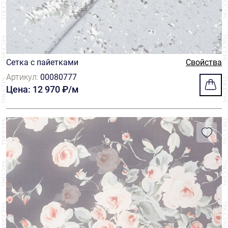
Jean Bracq
4
Kawaii Lace
4
Liberty
1
Сетка с пайетками
Свойства
Luigi Verga
13
Артикул:
00080777
Цена: 12 970 ₽/м
Lyon Lace
12
Marco Lagattolla
22
Marioboselli Jersey
5
Omniapiega
4
Ostinelli
2
Riechers Marescot
64
Ruffo Coli
100