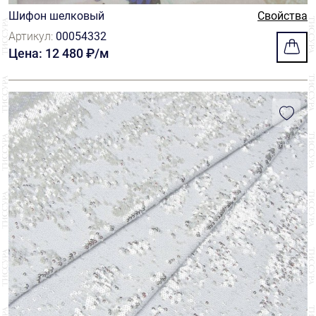
Шифон
431
Стразы/Кристаллы
4
Шифон шелковый
Свойства
Carnet
121
Полоска
40
Артикул:
00054332
Cluny
7
Цена: 12 480 ₽/м
Птицы
2
Cotonificio Albini
1
Растения
77
Fair Lady
6
Цветы
907
Fasac
120
Шеврон/елочка
3
Forster Rohner
113
Frontline
6
HOH
68
Hausammann
23
Henry Bertrand
4
Jakob Schlaepfer
166