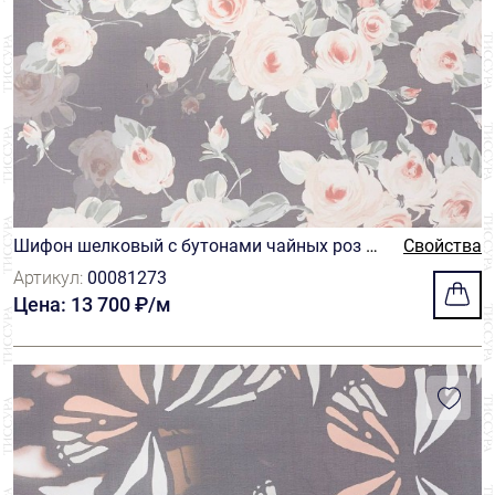
Sfate&combier
39
Solstiss
238
Sophie Hallette
145
Taroni
116
Tbm
9
Шифон шелковый с бутонами чайных роз на
Свойства
темно-синем фоне
Артикул:
00081273
Цена: 13 700 ₽/м