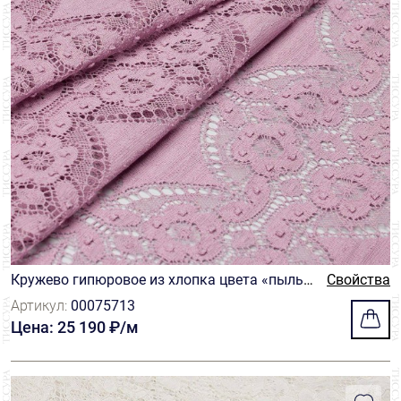
Кружево гипюровое из хлопка цвета «пыльн
Свойства
ая роза» с узором, имитирующим технику вя
Артикул:
00075713
зания на коклюшках или крючком (кроше)
Цена: 25 190 ₽/м