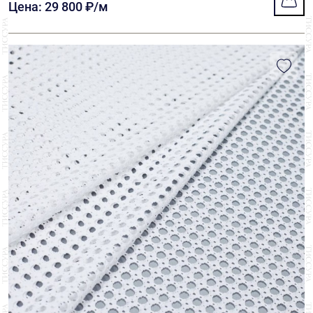
Цена: 29 800 ₽/м
Jakob Schlaepfer
3
Jean Bracq
1
Kawaii Lace
1
Lyon Lace
6
Marco Lagattolla
2
Riechers Marescot
20
Ruffo Coli
3
Solstiss
59
Sophie Hallette
44