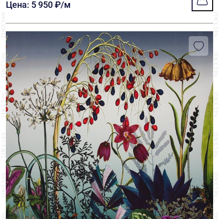
Цена: 5 950 ₽/м
Luigi Verga
1
Ruffo Coli
11
Sfate&combier
14
Sophie Hallette
2