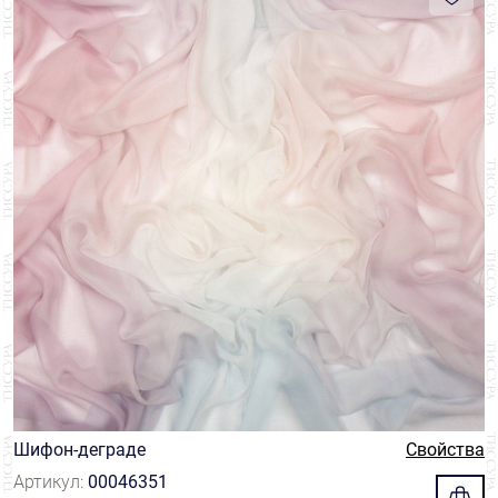
Геометрия
2
Сетка
1
ДЕКОР
Омбре/Деграде
45
Тафта
2
Вышивка
4
Растения
2
СТРАНА
Шифон
25
Пайетки
1
Цветы
8
Австрия
3
Перфорация
3
БРЕНД
Великобритания
4
Стразы/Кристаллы
1
Belinac
3
Индия
1
ЦЕНА
Binda
3
Италия
15
₽
₽
Fair Lady
1
Франция
19
HOH
3
Швейцария
3
Henry Bertrand
4
Шифон-деграде
Свойства
Jakob Schlaepfer
3
Артикул:
00046351