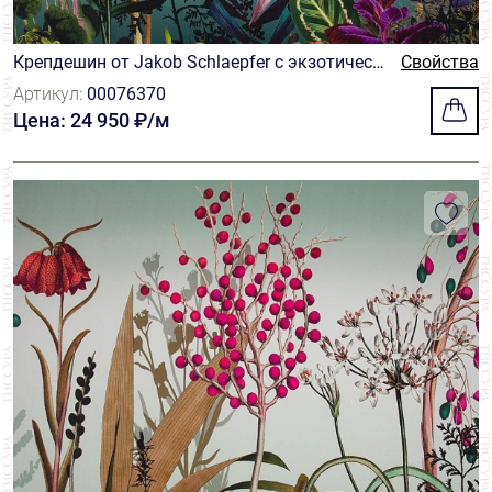
Крепдешин от Jakob Schlaepfer с экзотическ
Свойства
ими растениями на серо-синем фоне
Артикул:
00076370
Цена: 24 950 ₽/м