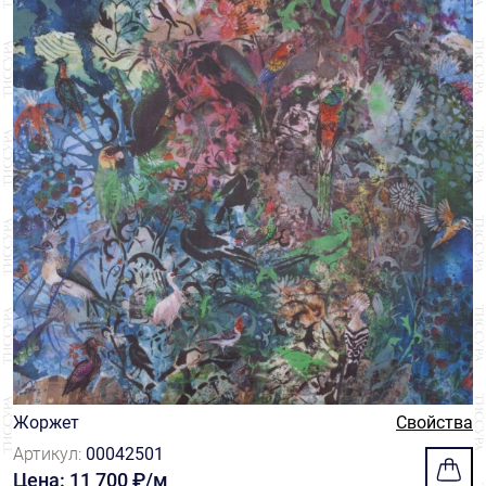
Жоржет
Свойства
Артикул:
00042501
Цена: 11 700 ₽/м