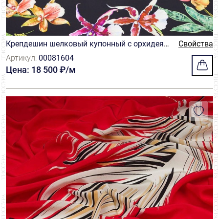
Крепдешин шелковый купонный с орхидеям
Свойства
и на черном фоне в стиле Оскар де ла Рента
Артикул:
00081604
Цена: 18 500 ₽/м