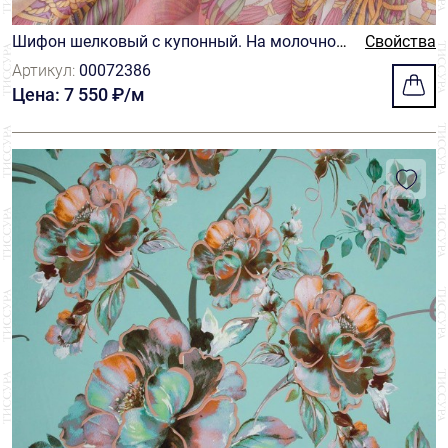
Шифон шелковый с купонный. На молочном
Свойства
фоне кисточки, цепочки и этнические украш
Артикул:
00072386
ения в розовых, бирюзовых и желтых оттенк
Цена: 7 550 ₽/м
ах