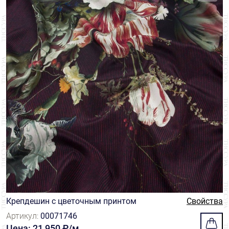
Крепдешин с цветочным принтом
Свойства
Артикул:
00071746
Цена: 21 950 ₽/м