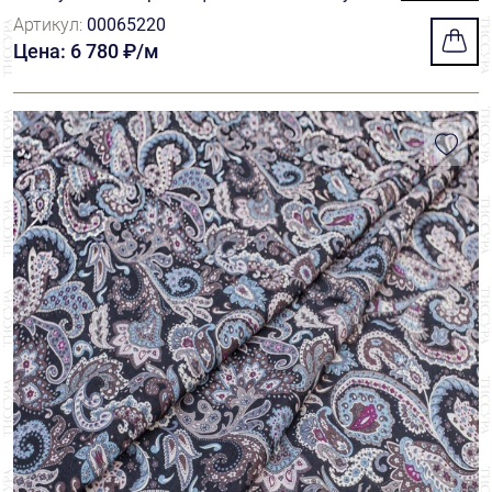
ом пейсли на черном фоне с узкой каймой п
Артикул:
00065220
о краям
Цена: 6 780 ₽/м