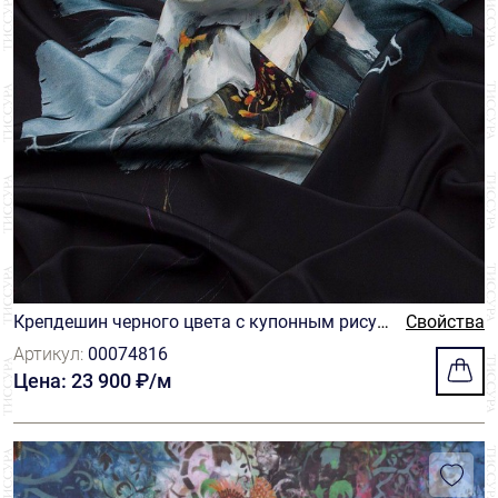
Крепдешин черного цвета с купонным рисун
Свойства
ком. Принт в виде очень крупного серо-бело
Артикул:
00074816
го пиона
Цена: 23 900 ₽/м