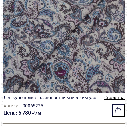
Лен купонный с разноцветным мелким узор
Свойства
ом пейсли на светло-бежевом фоне с узкой к
Артикул:
00065225
аймой по краям
Цена: 6 780 ₽/м