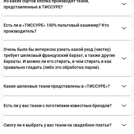
Из каких сортов хлопка производят ткани,
представленные в ТИССУРЕ?
Ткани, представленные в «ТИССУРЕ» произведены из
Есть ли в «ТИССУРЕ» 100% пальтовый кашемир? Кто
лучших сортов длинноволокнистого хлопка: Sea Island,
производитель?
Giza, Tana Low, Supima
В «ТИССУРЕ» представлен широкий ассортимент
Очень было бы интересно узнать какой уход (чистку)
пальтовых тканей из 100% кашемира, произведенных
требует шелковый французский бархат, а также другие
компаниями: Dormeuil (Франция) Agnona (Италия) Luigi
бархаты. И можно ли его стирать, в чем стирать и как
Colombo (Италия) Holland & Sherry (Великобритания)
правильно гладить (либо это обработка паром).
Рекомендуем ТОЛЬКО сухую чистку! Утюжка бархата
Какие шелковые ткани представлены в «ТИССУРЕ»?
— это целый ритуал. Вы можете положить бархат
ворсом на махровое полотенце или вывернуть вещь
В ассортименте наших домов ткани вы сможете найти:
наизнанку, сложив ворс к ворсу. Утюгом не давите,
Есть ли у вас ткани с логотипами известных брендов?
Атлас, различные виды крепов, шифон, муслин, органзу,
слегка касайтесь ткани, используйте пар. Ни в коем
жаккард, тафту и подкладочные ткани из 100% шелка.
случае не утюжьте бархат всухую – примятый ворс
Таких тканей в «ТИССУРЕ» нет и не будет. Логотипы,
Все ткани произведены из лучших сортов шелка на
Смогу ли я выбрать у вас ткани на свадебное платье?
восстановить очень сложно. Оптимальный вариант –
именные принты, пряжки, пуговицы – это часть
европейских фабриках.