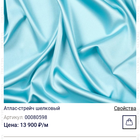
Атлас-стрейч шелковый
Свойства
Артикул:
00080598
Цена: 13 900 ₽/м