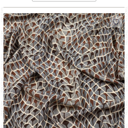
Стрейч
60
Пейсли
1
Тафта
2
Полоска
7
Твид и букле
12
Птицы
4
Твил
15
Растения
27
Трикотаж
10
Цветы
180
Шарфы
18
Цепи
5
Шифон
69
Шеврон/елочка
6