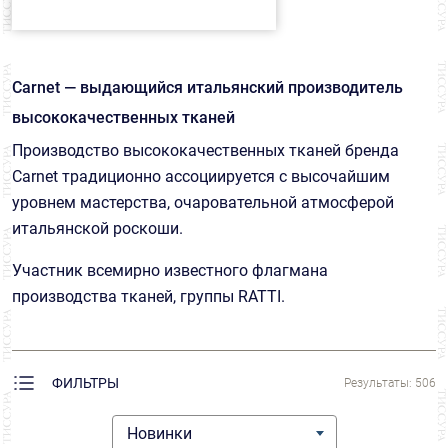
Платья свадебные
20
Абстракция
10
Эластан
61
Креп
23
ДЕКОР
Подкладки
3
Анималистический
48
Крепдешин
123
Carnet — выдающийся итальянский производитель
Вышивка
6
Рубашки
27
Волны
2
высококачественных тканей
СТРАНА
Кружево
1
Металлический Эффект
2
Юбки
449
Производство высококачественных тканей бренда
Геометрия
34
Италия
504
Ламе
1
Carnet традиционно ассоциируется с высочайшим
Пайетки
1
ЦЕНА
Горох
105
уровнем мастерства, очаровательной атмосферой
Матлассе
1
итальянской роскоши.
₽
₽
Звезды
2
Органза
32
Участник всемирно известного флагмана
Клетка
21
Парча
3
производства тканей, группы RATTI.
Меланж
8
Платки
10
Морской
1
Поплин
9
ФИЛЬТРЫ
Результаты: 506
Однотонный
96
Сатин
13
Новинки
Орнамент
16