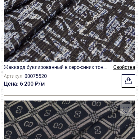
Жаккард буклированный в серо-синих тонах
Свойства
с оригинальными надписями и рисунками г
Артикул:
00075520
рафитового цвета
Цена: 6 200 ₽/м