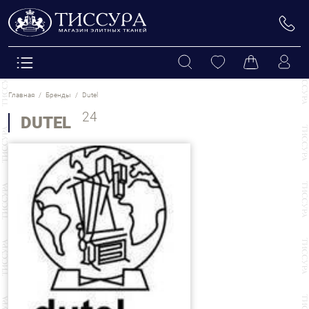
ПОКАЗАТЬ
ОЧИСТИТЬ
СОСТАВ
Главная
Бренды
Dutel
Вискоза
3
24
DUTEL
НАЗНАЧЕНИЕ ТКАНЕЙ
Хлопок
21
Брюки
1
Шерсть
2
ТИП
Жакеты / пиджаки / костюмы
23
Жаккард
22
Платья
24
ЦВЕТ
Ламе
3
Юбки
24
Твид и букле
5
ДИЗАЙН/ УЗОР
Абстракция
1
ДЕКОР