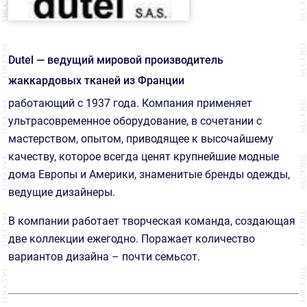
Анималистический
7
Пайетки
1
Геометрия
2
СТРАНА
Dutel — ведущий мировой производитель
Гусиная лапка/пье-де-пуль
3
Франция
24
жаккардовых тканей из Франции
ЦЕНА
Звезды
1
работающий с 1937 года. Компания применяет
₽
₽
Клетка
2
ультрасовременное оборудование, в сочетании с
мастерством, опытом, приводящее к высочайшему
Меланж
3
качеству, которое всегда ценят крупнейшие модные
Однотонный
4
дома Европы и Америки, знаменитые бренды одежды,
ведущие дизайнеры.
Полоска
1
В компании работает творческая команда, создающая
Цветы
2
две коллекции ежегодно. Поражает количество
вариантов дизайна – почти семьсот.