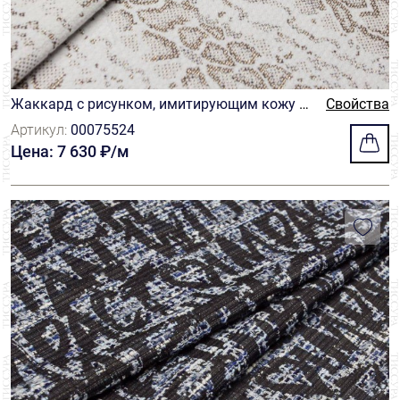
Жаккард с рисунком, имитирующим кожу р
Свойства
ептилии в зеленовато-бежевых и золотисты
Артикул:
00075524
х тонах на молочном фоне
Цена: 7 630 ₽/м