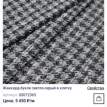
Жаккард-букле светло-серый в клетку
Свойства
Артикул:
00072365
Цена: 5 450 ₽/м