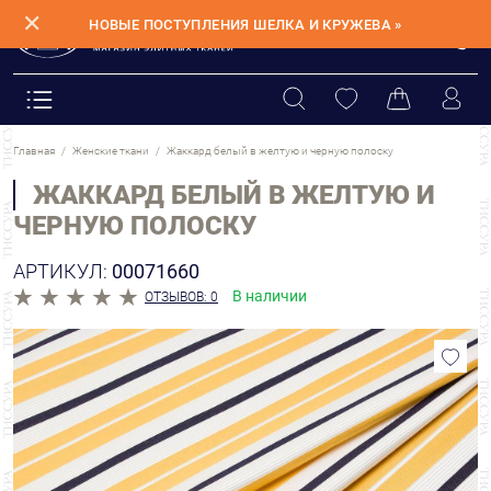
✕
НОВЫЕ ПОСТУПЛЕНИЯ ШЕЛКА И КРУЖЕВА »
Главная
Женские ткани
Жаккард белый в желтую и черную полоску
ЖАККАРД БЕЛЫЙ В ЖЕЛТУЮ И
ЧЕРНУЮ ПОЛОСКУ
АРТИКУЛ:
00071660
В наличии
ОТЗЫВОВ: 0