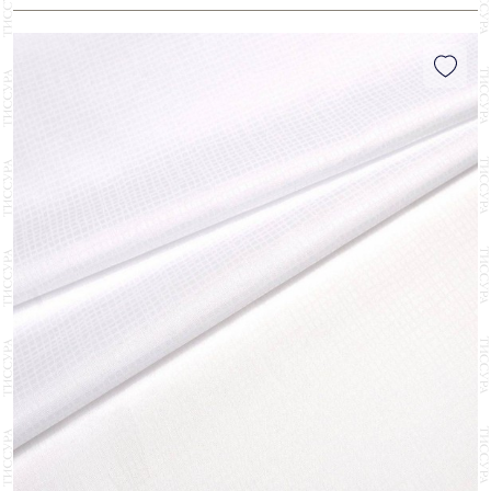
Однотонный
22
Journey
4
Твил
2
Полоска
2
СТРАНА
Match Point
2
Шеврон/елочка
3
Италия
25
Organic
1
БРЕНД
Albiate
2
ЦЕНА
Cotonificio Albini
9
₽
₽
Hausammann
6
Thomas Mason
8