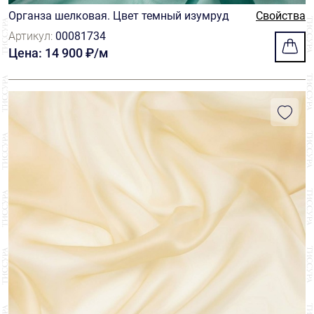
Органза шелковая. Цвет темный изумруд
Свойства
Jakob Schlaepfer
29
Артикул:
00081734
Цена: 14 900 ₽/м
Luigi Verga
3
Ruffo Coli
30
Sfate&combier
18