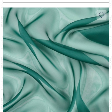
Волны
1
Юбки
183
Hi-Tech
5
Геометрия
6
СТРАНА
Аппликация
15
Горох
1
Австрия
8
Бисер/Бусины
2
БРЕНД
Клетка
1
Италия
102
Вышивка
38
Aldo Bianchi
2
Однотонный
72
Франция
21
ЦЕНА
Металлический Эффект
10
Belinac
3
Омбре/Деграде
8
Швейцария
54
₽
₽
Пайетки
3
Binda
12
Орнамент
2
Перфорация
5
Carnet
32
Пейсли
1
Стразы/Кристаллы
1
Fasac
6
Полоска
9
Forster Rohner
25
Растения
2
HOH
8
Цветы
88
Hausammann
17