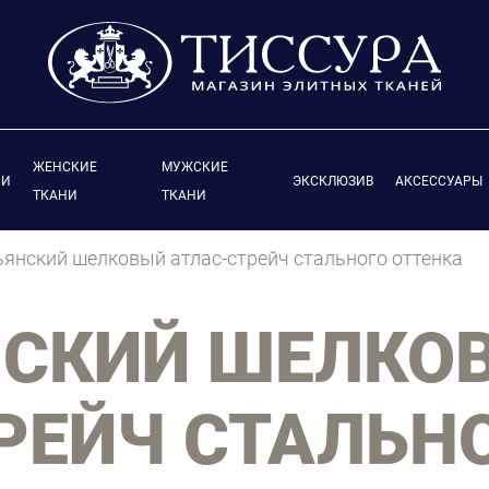
ЖЕНСКИЕ
МУЖСКИЕ
ИИ
ЭКСКЛЮЗИВ
АКСЕССУАРЫ
ТКАНИ
ТКАНИ
янский шелковый атлас-стрейч стального оттенка
НСКИЙ ШЕЛКО
РЕЙЧ СТАЛЬН