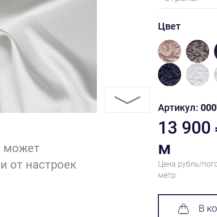
Цвет
Артикул:
000
13 900
м
т может
и от настроек
Цена рубль/пог
метр
В к