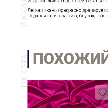
Итальянский атлас-стрейч стальног
Легкая ткань прекрасно драпируетс
Подходит для платьев, блузок, юбок
ПОХОЖИ