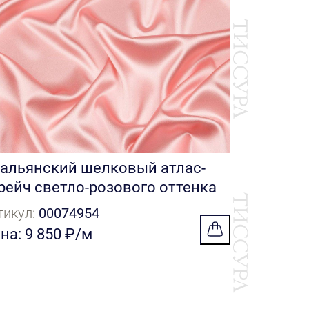
Цена: 11 
альянский шелковый атлас-
рейч светло-розового оттенка
тикул:
00074954
на: 9 850 ₽/м