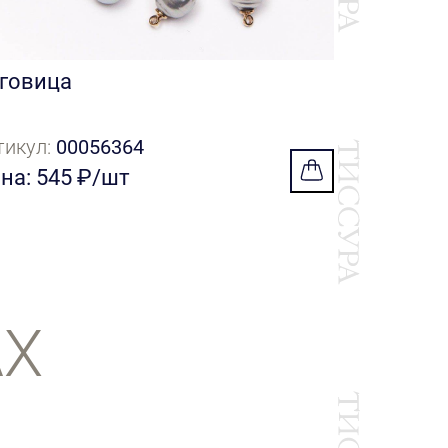
говица
тикул:
00056364
на: 545 ₽/шт
АХ