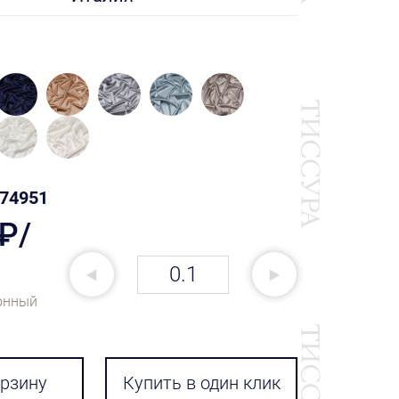
74951
 ₽/
онный
орзину
Купить в один клик