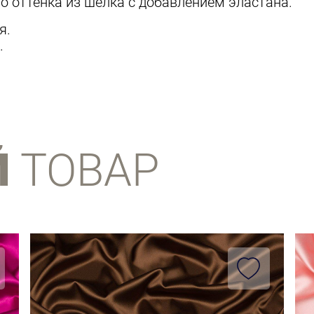
о оттенка из шелка с добавлением эластана.
я.
.
Й
ТОВАР