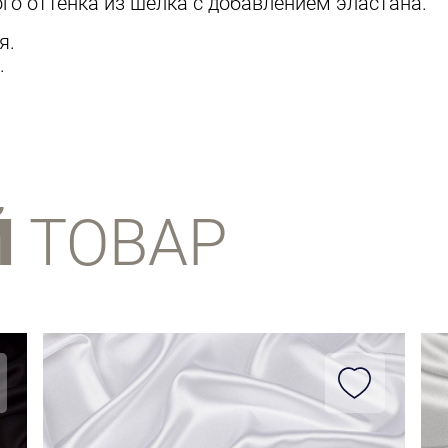
го оттенка из шелка с добавлением эластана.
я.
.
Й
ТОВАР