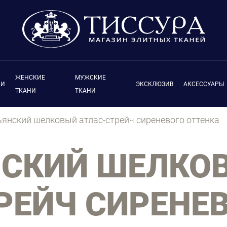
ЖЕНСКИЕ
МУЖСКИЕ
ИИ
ЭКСКЛЮЗИВ
АКСЕССУАРЫ
ТКАНИ
ТКАНИ
янский шелковый атлас-стрейч сиреневого оттенка
НСКИЙ ШЕЛКО
РЕЙЧ СИРЕНЕ