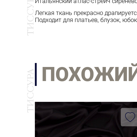
Итальянский атлас-стрейч сиренево
Легкая ткань прекрасно драпируетс
Подходит для платьев, блузок, юбок
ПОХОЖИ