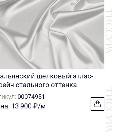
Цена: 9 8
альянский шелковый атлас-
рейч стального оттенка
тикул:
00074951
на: 13 900 ₽/м