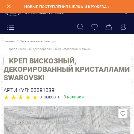
✕
НОВЫЕ ПОСТУПЛЕНИЯ ШЕЛКА И КРУЖЕВА »
Главная
Эксклюзивная коллекция
Креп вискозный, декорированный кристаллами Swarovski
КРЕП ВИСКОЗНЫЙ,
ДЕКОРИРОВАННЫЙ КРИСТАЛЛАМИ
SWAROVSKI
АРТИКУЛ:
00081038
В наличии
ОТЗЫВОВ: 1