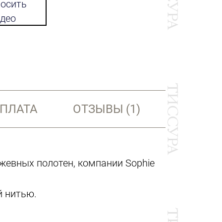
осить
део
ОПЛАТА
ОТЗЫВЫ
(1)
жевных полотен, компании Sophie
й нитью.