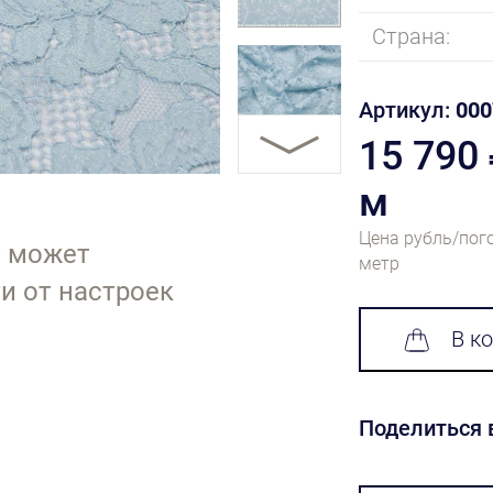
Страна:
Артикул:
000
15 790
м
Цена рубль/пог
т может
метр
и от настроек
В к
Поделиться 