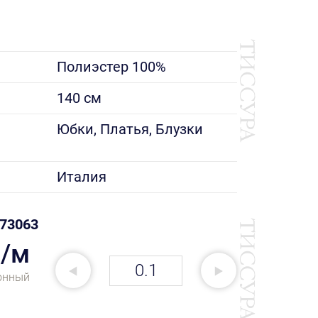
Полиэстер 100%
140 см
е
Юбки, Платья, Блузки
Италия
73063
₽/м
онный