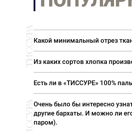
ПОПУЛЯР
Какой минимальный отрез тка
Мы продаем ткани от 10 см
Из каких сортов хлопка произ
Ткани, представленные в «ТИССУРЕ» произве
Есть ли в «ТИССУРЕ» 100% пал
В «ТИССУРЕ» представлен широкий ассорти
Очень было бы интересно узнат
(Италия) Luigi Colombo (Италия) Holland & 
другие бархаты. И можно ли его
паром).