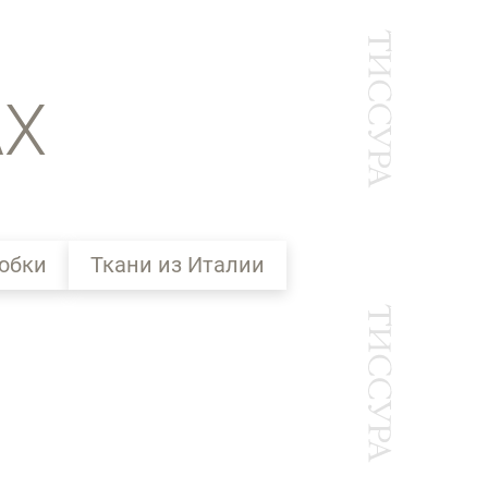
АХ
юбки
Ткани из Италии