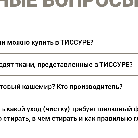
НЫЕ ВОПРОС
ни можно купить в ТИССУРЕ?
водят ткани, представленные в ТИССУРЕ?
дены из лучших сортов длинноволокнистого хлопка: Sea Isl
ьтовый кашемир? Кто производитель?
мент пальтовых тканей из 100% кашемира, произведенных
ь какой уход (чистку) требует шелковый ф
Sherry (Великобритания)
 стирать, в чем стирать и как правильно 