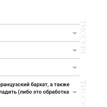
Ы
and, Giza, Tana Low, Supima
 компаниями: Dormeuil (Франция) Agnona
ранцузский бархат, а также
гладить (либо это обработка