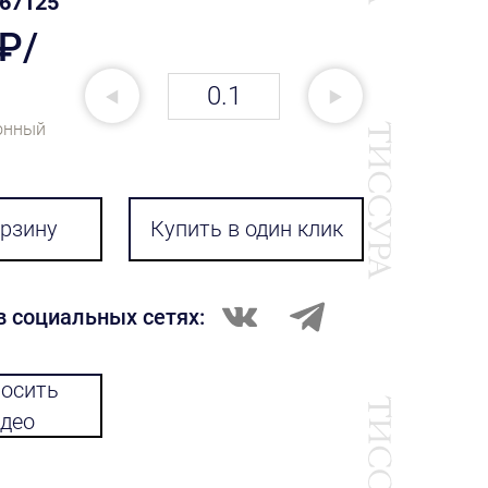
67125
 ₽/
онный
орзину
Купить в один клик
в социальных сетях:
осить
део