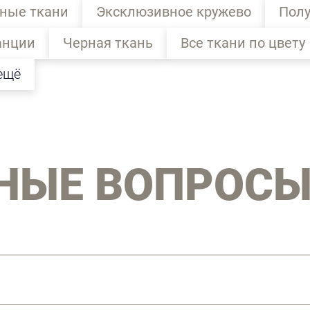
ные ткани
Эксклюзивное кружево
Полу
анции
Черная ткань
Все ткани по цвету
ещё
НЫЕ ВОПРОС