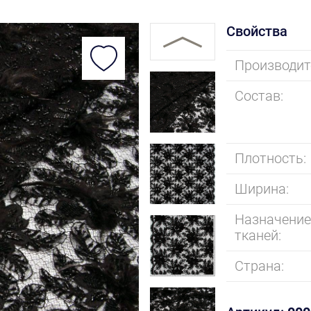
Свойства
Производит
Состав:
Плотность:
Ширина:
Назначени
тканей:
Страна: