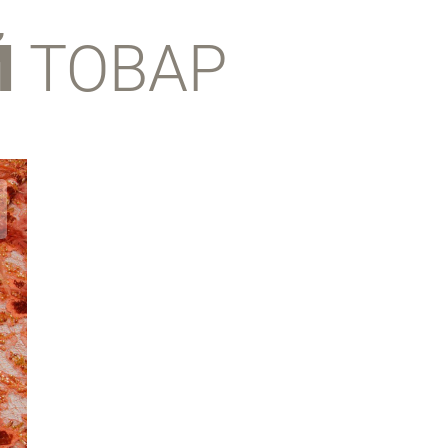
Й
ТОВАР