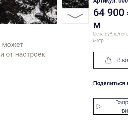
Артикул:
000
64 900
м
Цена рубль/пог
метр
т может
и от настроек
В к
Поделиться 
Запр
ви