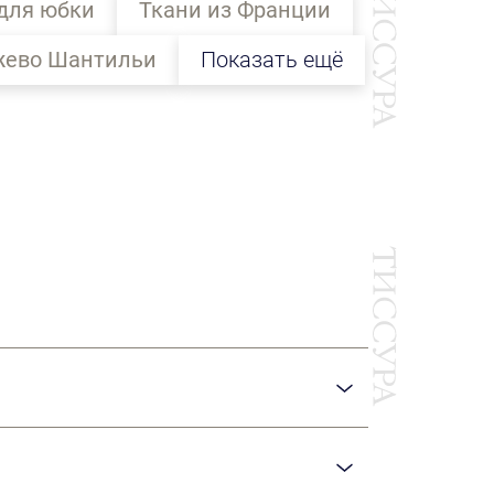
для юбки
Ткани из Франции
жево Шантильи
Показать ещё
Ы
результате переплетения нитей.
 XV—XVI веков.