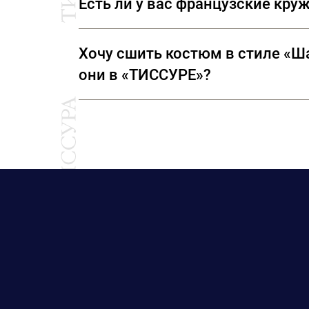
Есть ли у вас французские кру
полноценных отрезах.
В кружевной коллекции «ТИССУРЫ» представ
Хочу сшить костюм в стиле «Ша
Sophie Hallette.
они в «ТИССУРЕ»?
Ткани для костюмов в стиле «Шанель» - эт
не только ткани, произведенные на фабрик