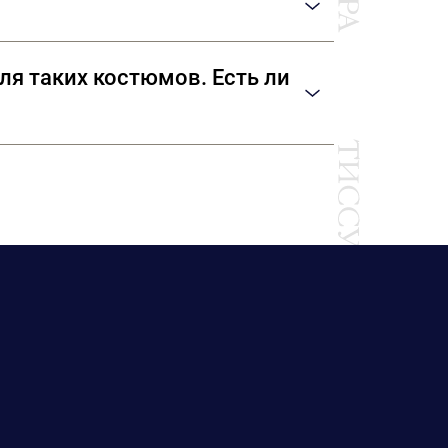
бриках Riechers Marescot, Solstiss,
ля таких костюмов. Есть ли
«Шанель». В «ТИССУРЕ» вы сможете выбрать
рнитуру: пуговицы, тесьму.