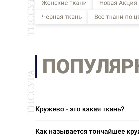
Женские ткани
Новая Акция
Черная ткань
Все ткани по ц
ПОПУЛЯР
Кружево - это какая ткань?
Кружево — текстильное изделие без
Как называется тончайшее кр
Кружево бывает ручной и машинной