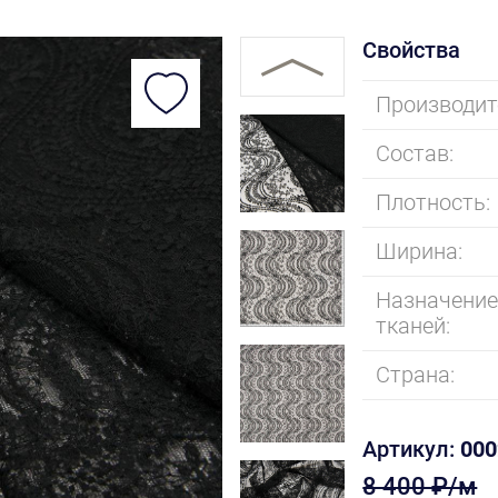
Свойства
Производит
Состав:
Плотность:
Ширина:
Назначени
тканей:
Страна:
Артикул:
000
8 400 ₽/м