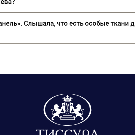
жева?
лены кружева, произведенные во Франции на знаменитых фа
нель». Слышала, что есть особые ткани д
о знаменитые твиды, про которые так и говорят «в стиле 
ах, которые сотрудничают с модным домом CHANEL, но и фу