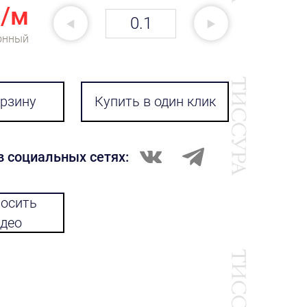
₽/м
онный
орзину
Купить в один клик
в социальных сетях:
осить
део