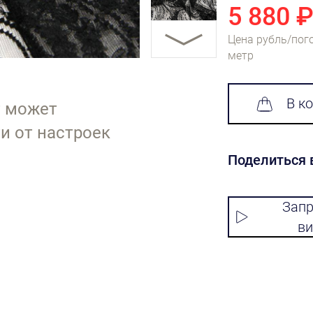
5 880 
Цена рубль/пог
метр
В к
т может
и от настроек
Поделиться 
Запр
ви