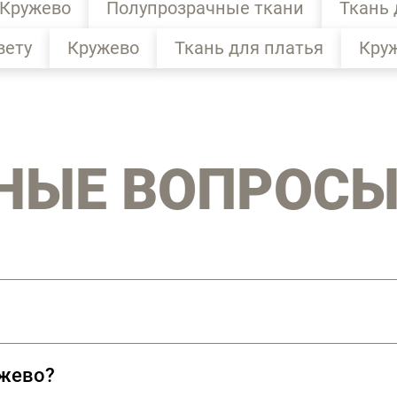
 Кружево
Полупрозрачные ткани
Ткань 
вету
Кружево
Ткань для платья
Кру
НЫЕ ВОПРОС
 тканой основы. Ажурный рисунок получается в 
ужево?
 работы. Кружево возникло в Италии на рубеже