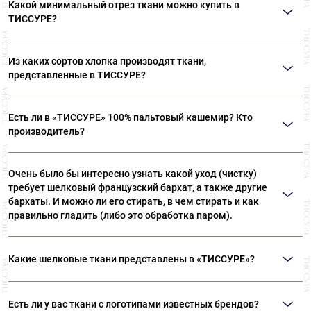
из шерсти, станет изысканным дополнением к костюмным или
Какой минимальный отрез ткани можно купить в
пальтовым тканям. Из кружева шьют не только платья и юбки.
ТИССУРЕ?
Современная мода предлагает шить кружевные плащи, куртки, брюки,
жакеты.
Мы продаем ткани от 10 см
Из каких сортов хлопка производят ткани,
представленные в ТИССУРЕ?
Ткани, представленные в «ТИССУРЕ» произведены из
Есть ли в «ТИССУРЕ» 100% пальтовый кашемир? Кто
лучших сортов длинноволокнистого хлопка: Sea Island,
производитель?
Giza, Tana Low, Supima
В «ТИССУРЕ» представлен широкий ассортимент
Очень было бы интересно узнать какой уход (чистку)
пальтовых тканей из 100% кашемира, произведенных
требует шелковый французский бархат, а также другие
компаниями: Dormeuil (Франция) Agnona (Италия) Luigi
бархаты. И можно ли его стирать, в чем стирать и как
Colombo (Италия) Holland & Sherry (Великобритания)
правильно гладить (либо это обработка паром).
Рекомендуем ТОЛЬКО сухую чистку! Утюжка бархата
Какие шелковые ткани представлены в «ТИССУРЕ»?
— это целый ритуал. Вы можете положить бархат
ворсом на махровое полотенце или вывернуть вещь
В ассортименте наших домов ткани вы сможете найти:
наизнанку, сложив ворс к ворсу. Утюгом не давите,
Есть ли у вас ткани с логотипами известных брендов?
Атлас, различные виды крепов, шифон, муслин, органзу,