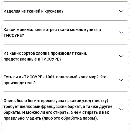
Для свадебных нарядов можно использовать любое кружево, которое
изготовления. Основные типы кружева, которые представлены в
подойдет по цвету и фактуре. Но одними из самых популярных кружев,
магазинах: шантильи, кордовое, гипюровое.
Изделия из тканей и кружева?
используемых в свадебной моде, являются шантильи и лионское.
Кружево идеально сочетается с шелковыми тканями. Кружево, созданное
из шерсти, станет изысканным дополнением к костюмным или
Какой минимальный отрез ткани можно купить в
пальтовым тканям. Из кружева шьют не только платья и юбки.
ТИССУРЕ?
Современная мода предлагает шить кружевные плащи, куртки, брюки,
жакеты.
Мы продаем ткани от 10 см
Из каких сортов хлопка производят ткани,
представленные в ТИССУРЕ?
Ткани, представленные в «ТИССУРЕ» произведены из
Есть ли в «ТИССУРЕ» 100% пальтовый кашемир? Кто
лучших сортов длинноволокнистого хлопка: Sea Island,
производитель?
Giza, Tana Low, Supima
В «ТИССУРЕ» представлен широкий ассортимент
Очень было бы интересно узнать какой уход (чистку)
пальтовых тканей из 100% кашемира, произведенных
требует шелковый французский бархат, а также другие
компаниями: Dormeuil (Франция) Agnona (Италия) Luigi
бархаты. И можно ли его стирать, в чем стирать и как
Colombo (Италия) Holland & Sherry (Великобритания)
правильно гладить (либо это обработка паром).
Рекомендуем ТОЛЬКО сухую чистку! Утюжка бархата