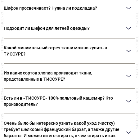
Шифон используют для пошива легких, воздушных платьев, юбок, блузок.
волокон. Самый дорогой и красивый шифон – шелковый.
Шифон просвечивает? Нужна ли подкладка?
Да, шифон полупрозрачная ткань, требующая подкладку. Подкладочную
ткань выбирайте, ориентируясь на состав основной ткани: для шелка
Подходит ли шифон для летней одежды?
шелк, для искусственных вариантов – купро или вискозу.
Шелковый шифон – отличный выбор для пошива красивой и
комфортной летней одежды.
Какой минимальный отрез ткани можно купить в
ТИССУРЕ?
Мы продаем ткани от 10 см
Из каких сортов хлопка производят ткани,
представленные в ТИССУРЕ?
Ткани, представленные в «ТИССУРЕ» произведены из
Есть ли в «ТИССУРЕ» 100% пальтовый кашемир? Кто
лучших сортов длинноволокнистого хлопка: Sea Island,
производитель?
Giza, Tana Low, Supima
В «ТИССУРЕ» представлен широкий ассортимент
Очень было бы интересно узнать какой уход (чистку)
пальтовых тканей из 100% кашемира, произведенных
требует шелковый французский бархат, а также другие
компаниями: Dormeuil (Франция) Agnona (Италия) Luigi
бархаты. И можно ли его стирать, в чем стирать и как