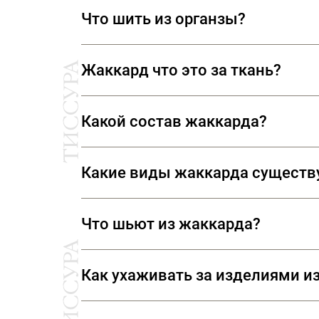
Да, обрезанные края очень быстро
Что шить из органзы?
подходит для аккуратной обработки
Из этой потрясающей ткани можно
Жаккард что это за ткань?
Свадебные платья, платья для выпу
Платья объемных силуэтов, блузки
Жаккардом называют ткани с ориги
Какой состав жаккарда?
способных переплетать сотни нитей
горошек, растительный, слова, фраз
Жаккард – тип переплетения нитей,
Ткань назвали «жаккард» в честь 
Какие виды жаккарда существ
(натуральных, искусственных, синте
производства.
Матлассе
Что шьют из жаккарда?
Относится к жаккардовому типу тка
поверхность украшена объемным, к
В зависимости от плотности, состав
Филькупе
Как ухаживать за изделиями и
брюк, мужских сорочек, пальто, пл
Ткани с вытканным рисунком, по кр
Правила ухода за жаккардом зависят
французского «
fil coupé», что озн