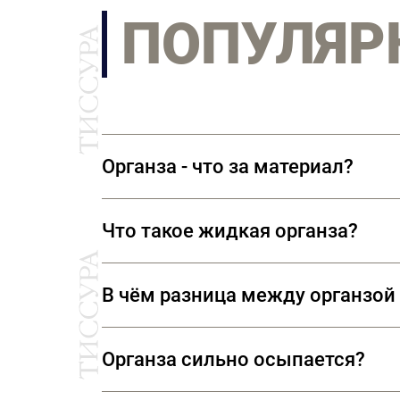
ПОПУЛЯР
Органза - что за материал?
Органза — это очень тонкая, прозр
Что такое жидкая органза?
в настоящее время часто из синтет
нежным блеском и особенно плотно
«Живая» или жидкая органза (liqui
держит форму.
В чём разница между органзо
органзы, которая, в отличие от же
полупрозрачная, глянцевая, легкая
Органза — ткань, которая прекрасн
нарядов и футуристичных образов.
Органза сильно осыпается?
объемных моделей, шифон — для ст