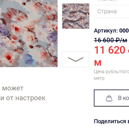
Страна:
Артикул:
000
16 600 ₽/м
11 620
м
Цена рубль/пог
метр
т может
и от настроек
В к
Поделиться 