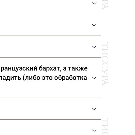
то ухаживаем за самой деликатной
т по ткани, срезая ненужные нити
ем сухую чистку.
тягиваются» на лицевую сторону,
and, Giza, Tana Low, Supima
гладкий, верхний – свободный,
зского слова cloqué,
 компаниями: Dormeuil (Франция) Agnona
ранцузский бархат, а также
гладить (либо это обработка
 помощью комбинации двух
, а фон достигается с помощью
ем только одной нити основы и
 ворсом на махровое полотенце или
те пар. Ни в коем случае не утюжьте бархат
ание парогенератором. Утюжить в одном
органзу, жаккард, тафту и подкладочные
оутюжив деталь с изнаночной стороны в
но расчесав ворс щеткой. Если во время