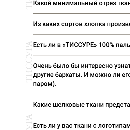
Какой минимальный отрез тка
ухаживаем за шерстью, если шелков
завершающем этапе создания ткане
составляющей. Общее правило – ут
и оставляя нетронутой основу. И х
Мы продаем ткани от 10 см
чтобы получить особый эффект ба
Из каких сортов хлопка произ
Клоке
Ткани, представленные в «ТИССУРЕ» произве
Двухслойная ткань также относится
Есть ли в «ТИССУРЕ» 100% пал
образует объемные фигуры. При это
Благодаря такой рельефной поверхн
В «ТИССУРЕ» представлен широкий ассорти
обозначающего «вздуться, пузырит
Очень было бы интересно узнат
(Италия) Luigi Colombo (Италия) Holland & 
Дамаск
другие бархаты. И можно ли его
Дамаск - это двусторонняя ткань 
паром).
различных техник плетения: узор с
полотняного, саржевого или сатино
Рекомендуем ТОЛЬКО сухую чистку! Утюжка
Какие шелковые ткани предст
вывернуть вещь наизнанку, сложив ворс к во
одной уточной нити.
всухую – примятый ворс восстановить оче
В ассортименте наших домов ткани вы сможе
направлении, учитывая направление ворса.
Есть ли у вас ткани с логотип
ткани из 100% шелка. Все ткани произведе
вертикальном положении «на весу», пустив 