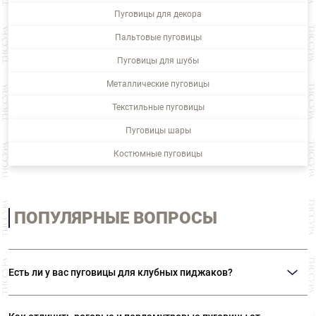
Пуговицы для декора
Пальтовые пуговицы
Пуговицы для шубы
Металлические пуговицы
Текстильные пуговицы
Пуговицы шары
Костюмные пуговицы
ПОПУЛЯРНЫЕ ВОПРОСЫ
Есть ли у вас пуговицы для клубных пиджаков?
В нашем ассортименте представлены металлические пуговицы на ножке с
изображением гербов и различной символикой. Также вы можете