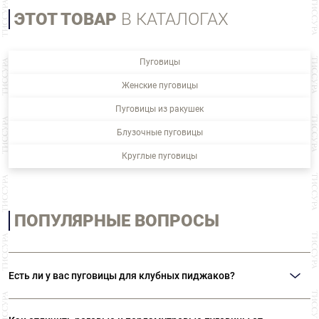
ЭТОТ ТОВАР
В КАТАЛОГАХ
Пуговицы
Женские пуговицы
Пуговицы из ракушек
Блузочные пуговицы
Круглые пуговицы
ПОПУЛЯРНЫЕ ВОПРОСЫ
Есть ли у вас пуговицы для клубных пиджаков?
В нашем ассортименте представлены металлические пуговицы на ножке с
изображением гербов и различной символикой. Также вы можете