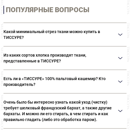
ПОПУЛЯРНЫЕ ВОПРОСЫ
Какой минимальный отрез ткани можно купить в
ТИССУРЕ?
Мы продаем ткани от 10 см
Из каких сортов хлопка производят ткани,
представленные в ТИССУРЕ?
Ткани, представленные в «ТИССУРЕ» произведены из
Есть ли в «ТИССУРЕ» 100% пальтовый кашемир? Кто
лучших сортов длинноволокнистого хлопка: Sea Island,
производитель?
Giza, Tana Low, Supima
В «ТИССУРЕ» представлен широкий ассортимент
Очень было бы интересно узнать какой уход (чистку)
пальтовых тканей из 100% кашемира, произведенных
требует шелковый французский бархат, а также другие
компаниями: Dormeuil (Франция) Agnona (Италия) Luigi
бархаты. И можно ли его стирать, в чем стирать и как
Colombo (Италия) Holland & Sherry (Великобритания)
правильно гладить (либо это обработка паром).