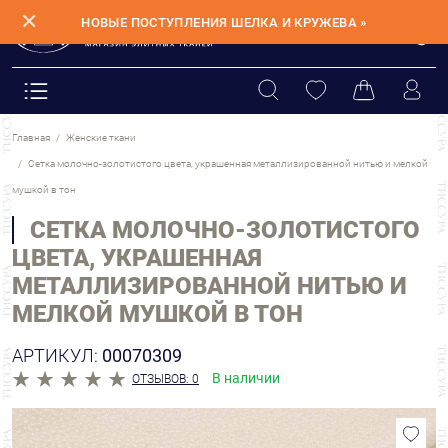
✕
НОВЫЕ ПОСТУПЛЕНИЯ ШЕЛКА И КРУЖЕВА »
Главная
Женские ткани
Сетка молочно-золотистого цвета, украшенная металлизированной нитью и мелкой
мушкой в тон
СЕТКА МОЛОЧНО-ЗОЛОТИСТОГО
ЦВЕТА, УКРАШЕННАЯ
МЕТАЛЛИЗИРОВАННОЙ НИТЬЮ И
МЕЛКОЙ МУШКОЙ В ТОН
АРТИКУЛ:
00070309
В наличии
ОТЗЫВОВ: 0