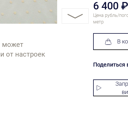
6 400 
Цена рубль/пог
метр
В к
т может
и от настроек
Поделиться 
Запр
ви