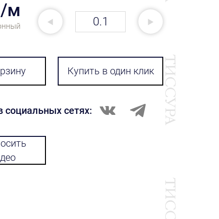
₽/м
онный
орзину
Купить в один клик
в социальных сетях:
осить
део