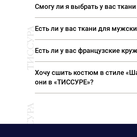
горячую воду, и повесьте туда бархатную 
Смогу ли я выбрать у вас ткан
разрабатывается командами специалистов, 
примять влажный ворс.
собственность бренда.
Конечно. Шелка, кружева, эксклюзивные т
Есть ли у вас ткани для мужск
Костюмные ткани от лучших европейских произ
Есть ли у вас французские кру
полноценных отрезах.
В кружевной коллекции «ТИССУРЫ» представ
Хочу сшить костюм в стиле «Ша
Sophie Hallette.
они в «ТИССУРЕ»?
Ткани для костюмов в стиле «Шанель» - эт
не только ткани, произведенные на фабрик