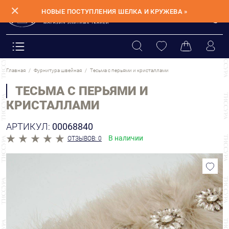
✕
НОВЫЕ ПОСТУПЛЕНИЯ ШЕЛКА И КРУЖЕВА »
Главная
Фурнитура швейная
Тесьма с перьями и кристаллами
ТЕСЬМА С ПЕРЬЯМИ И
КРИСТАЛЛАМИ
АРТИКУЛ:
00068840
В наличии
ОТЗЫВОВ: 0