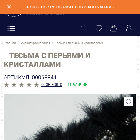
✕
НОВЫЕ ПОСТУПЛЕНИЯ ШЕЛКА И КРУЖЕВА »
Главная
Фурнитура швейная
Тесьма с перьями и кристаллами
ТЕСЬМА С ПЕРЬЯМИ И
КРИСТАЛЛАМИ
АРТИКУЛ:
00068841
В наличии
ОТЗЫВОВ: 0