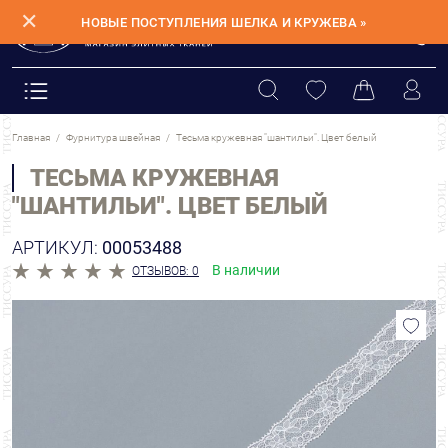
✕
НОВЫЕ ПОСТУПЛЕНИЯ ШЕЛКА И КРУЖЕВА »
Главная
Фурнитура швейная
Тесьма кружевная "шантильи". Цвет белый
ТЕСЬМА КРУЖЕВНАЯ
"ШАНТИЛЬИ". ЦВЕТ БЕЛЫЙ
АРТИКУЛ:
00053488
В наличии
ОТЗЫВОВ: 0