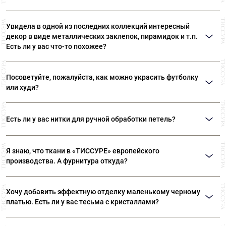
Увидела в одной из последних коллекций интересный
декор в виде металлических заклепок, пирамидок и т.п.
Есть ли у вас что-то похожее?
Возможно, вы имеете в виду термоклепки Ramponi. Многообразие
материалов и форм позволяет выполнять самые различные виды декора.
Посоветуйте, пожалуйста, как можно украсить футболку
В «ТИССУРЕ» представлен широкий ассортимент термоклепок Ramponi.
или худи?
Идеальным решением вашего вопроса станут оригинальные нашивки или
готовые декоративные элементы. Такие дополнения могут даже простую
Есть ли у вас нитки для ручной обработки петель?
футболку превратить в нарядную вещь. Также можем посоветовать
клеевые стразы «Swarovski».
Да, есть. Шелковые нитки Guetermann специально предназначены для
обработки петель вручную. Кроме того, в наших магазинах представлен
Я знаю, что ткани в «ТИССУРЕ» европейского
широкий ассортимент ниток Guetermann для различных швейных работ.
производства. А фурнитура откуда?
Вся фурнитура, представленная в «ТИССУРЕ» произведена в Европе, на
фабриках производителей, которые сотрудничают с известными
Хочу добавить эффектную отделку маленькому черному
модными домами.
платью. Есть ли у вас тесьма с кристаллами?
В «ТИССУРЕ» большой выбор эксклюзивной тесьмы, расшитой бисером,