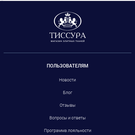
ворс.
ткани, произведенные на фабриках, которые
сотрудничают с модным домом CHANEL, но и
фурнитуру: пуговицы, тесьму.
ПОЛЬЗОВАТЕЛЯМ
Новости
Блог
Отзывы
Вопросы и ответы
Программа лояльности