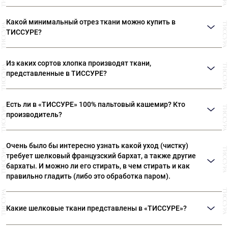
Какой минимальный отрез ткани можно купить в
ТИССУРЕ?
Мы продаем ткани от 10 см
Из каких сортов хлопка производят ткани,
представленные в ТИССУРЕ?
Ткани, представленные в «ТИССУРЕ» произведены из
Есть ли в «ТИССУРЕ» 100% пальтовый кашемир? Кто
лучших сортов длинноволокнистого хлопка: Sea Island,
производитель?
Giza, Tana Low, Supima
В «ТИССУРЕ» представлен широкий ассортимент
Очень было бы интересно узнать какой уход (чистку)
пальтовых тканей из 100% кашемира, произведенных
требует шелковый французский бархат, а также другие
компаниями: Dormeuil (Франция) Agnona (Италия) Luigi
бархаты. И можно ли его стирать, в чем стирать и как
Colombo (Италия) Holland & Sherry (Великобритания)
правильно гладить (либо это обработка паром).
Рекомендуем ТОЛЬКО сухую чистку! Утюжка бархата
Какие шелковые ткани представлены в «ТИССУРЕ»?
— это целый ритуал. Вы можете положить бархат
ворсом на махровое полотенце или вывернуть вещь