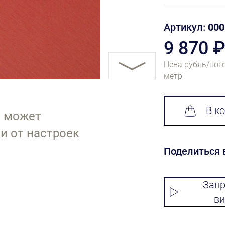
Артикул:
000
9 870 
Цена рубль/пог
метр
В к
т может
и от настроек
Поделиться 
Запр
ви