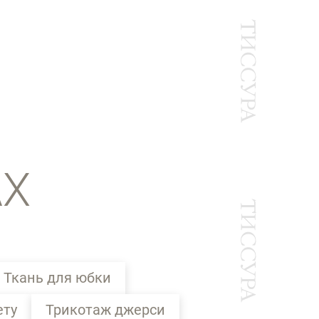
АХ
Ткань для юбки
ету
Трикотаж джерси