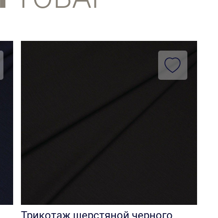
Трикотаж шерстяной черного