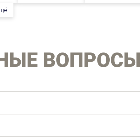
ещё
НЫЕ ВОПРОС
котором пряжа или нити, изогнутые в процессе
ут. Поэтому никогда НЕ говорим «трикотажная 