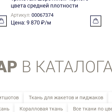
цвета средней плотности
Артикул:
00067374
Цена: 9 870 ₽/м
АР
В КАТАЛОГ
витшотов
Ткань для жакетов и пиджаков
кань
Коралловая ткань
Все ткани по цв