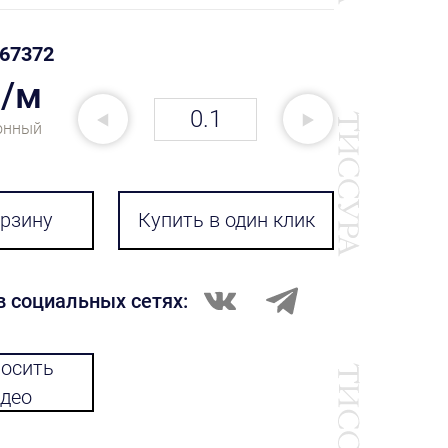
67372
₽/м
онный
орзину
Купить в один клик
в социальных сетях:
осить
део