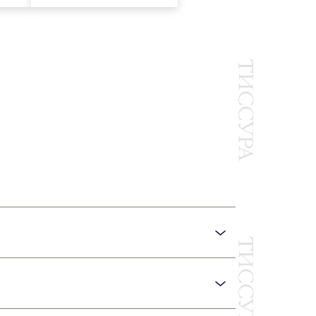
Ы
 вязания, имеют сложное
ткань».