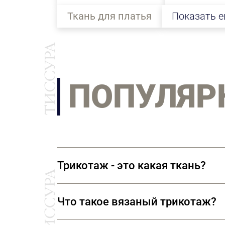
Ткань для платья
Показать 
ПОПУЛЯР
Трикотаж - это какая ткань?
Трикотаж — эластичное полотно, в 
Что такое вязаный трикотаж?
пространственное расположение.
ВАЖНО! Ткани ткут, а трикотаж вяж