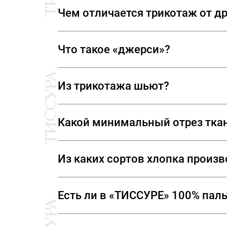
Трикотаж – изначально вязаное по
Чем отличается трикотаж от др
имитирующим ручное вязание.
Трикотаж от других тканей отличает
Что такое «джерси»?
В переводе с английского «jersey» 
Из трикотажа шьют?
название «джерси», что при перевод
В России «джерси» называют плотн
Да, трикотаж используют для пошив
Какой минимальный отрез тка
Мы продаем ткани от 10 см
Из каких сортов хлопка произ
Ткани, представленные в «ТИССУРЕ» произве
Есть ли в «ТИССУРЕ» 100% пал
В «ТИССУРЕ» представлен широкий ассорти